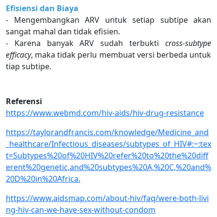
Efisiensi dan Biaya
- Mengembangkan ARV untuk setiap subtipe akan
sangat mahal dan tidak efisien.
- Karena banyak ARV sudah terbukti
cross-subtype
efficacy
, maka tidak perlu membuat versi berbeda untuk
tiap subtipe.
Referensi
https://www.webmd.com/hiv-aids/hiv-drug-resistance
https://taylorandfrancis.com/knowledge/Medicine_and
_healthcare/Infectious_diseases/subtypes_of_HIV#:~:tex
t=Subtypes%20of%20HIV%20refer%20to%20the%20diff
erent%20genetic,and%20subtypes%20A,%20C,%20and%
20D%20in%20Africa.
https://www.aidsmap.com/about-hiv/faq/were-both-livi
ng-hiv-can-we-have-sex-without-condom