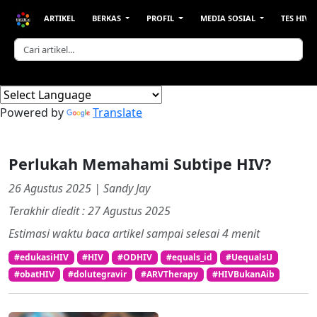
ARTIKEL
BERKAS
PROFIL
MEDIA SOSIAL
TES HIV &
Powered by
Translate
Perlukah Memahami Subtipe HIV?
26 Agustus 2025 | Sandy Jay
Terakhir diedit : 27 Agustus 2025
Estimasi waktu baca artikel sampai selesai
4
menit
#edukasiHIV
#HIV
#ODHIV
#equals_id
#UequalsU
#obatHIV
#dolutegravir
#ARVTherapy
#HIVBukanAib