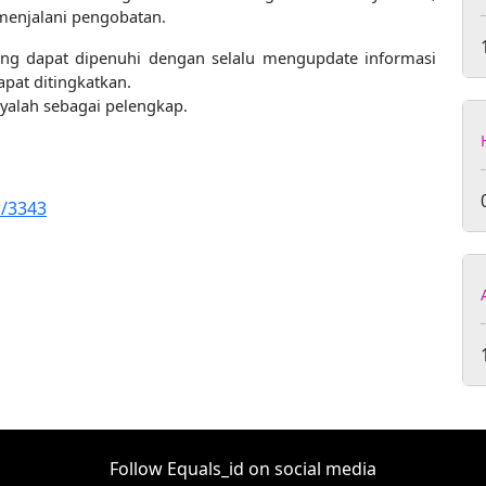
menjalani pengobatan.
yang dapat dipenuhi dengan selalu mengupdate informasi
pat ditingkatkan.
yalah sebagai pelengkap.
w/3343
Follow Equals_id on social media