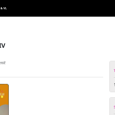
 & VL
IV
nit