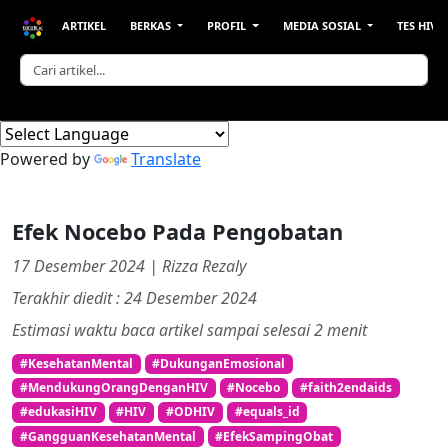
ARTIKEL
BERKAS
PROFIL
MEDIA SOSIAL
TES HIV &
Powered by
Translate
Efek Nocebo Pada Pengobatan
17 Desember 2024 | Rizza Rezaly
Terakhir diedit : 24 Desember 2024
Estimasi waktu baca artikel sampai selesai
2
menit
#KesehatanMental
#DukunganEmosional
#MendukungOrangDenganHIV
#Nocebo
#faith2endaids
#edukasiHIV
#HIV
#ODHIV
#equals_id
#GangguanKesehatanMental
#EfekSampingObat